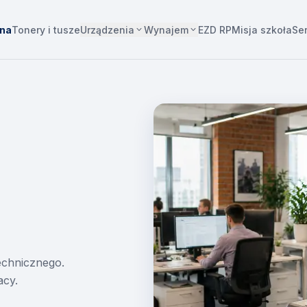
Urządzenia
Wynajem
wna
Tonery i tusze
EZD RP
Misja szkoła
Se
technicznego.
acy.