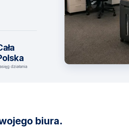
Cała
Polska
asięg działania
wojego biura.