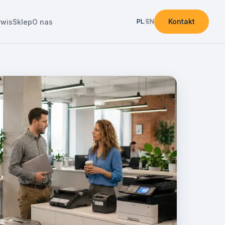
Kontakt
rwis
Sklep
O nas
PL
/
EN