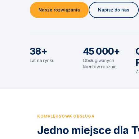
Nasze rozwiązania
Napisz do nas
38+
45 000+
Lat na rynku
Obsługiwanych
klientów rocznie
Z
KOMPLEKSOWA OBSŁUGA
Jedno miejsce dla T