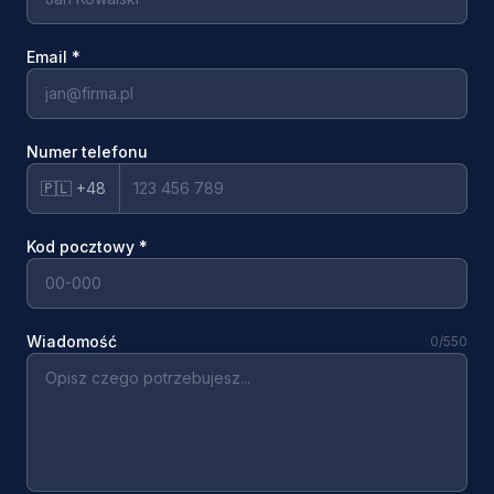
Email
*
Numer telefonu
🇵🇱 +48
Kod pocztowy
*
Wiadomość
0
/550