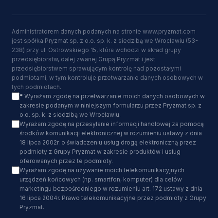
Administratorem danych podanych na stronie www.pryzmat.com
jest spółka Pryzmat sp. z o.o. sp. k. z siedzibą we Wrocławiu (53-
238) przy ul. Ostrowskiego 15, która wchodzi w skład grupy
przedsiębiorstw, dalej zwanej Grupą Pryzmat i jest
przedsiębiorstwem sprawującym kontrolę nad pozostałymi
podmiotami, w tym kontroluje przetwarzanie danych osobowych w
tych podmiotach.
*
Wyrażam zgodę na przetwarzanie moich danych osobowych w
zakresie podanym w niniejszym formularzu przez Pryzmat sp. z
o.o. sp. k. z siedzibą we Wrocławiu.
Wyrażam zgodę na przesyłanie informacji handlowej za pomocą
środków komunikacji elektronicznej w rozumieniu ustawy z dnia
18 lipca 2002r. o świadczeniu usług drogą elektroniczną przez
podmioty z Grupy Pryzmat w zakresie produktów i usług
oferowanych przez te podmioty.
Wyrażam zgodę na używanie moich telekomunikacyjnych
urządzeń końcowych (np. smartfon, komputer) dla celów
marketingu bezpośredniego w rozumieniu art. 172 ustawy z dnia
16 lipca 2004r. Prawo telekomunikacyjne przez podmioty z Grupy
Pryzmat.