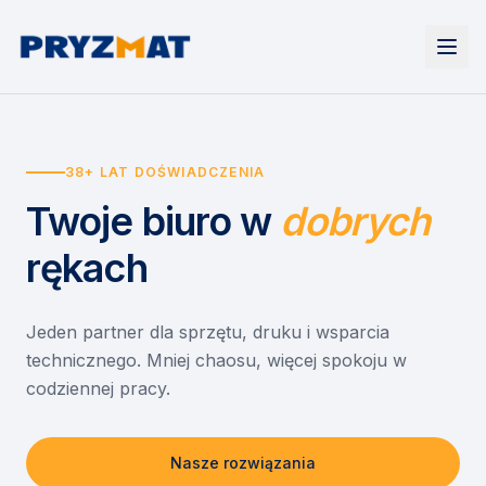
Strona główna
Tonery i tusze
38+ LAT DOŚWIADCZENIA
Urządzenia
Wynajem
Drukarki i urządzenia wielofunkcyjne
Twoje biuro
w
dobrych
EZD RP
Etykiety i identyfikacja
Wynajem drukarek
Misja szkoła
Skanery i obieg dokumentów
Wynajem urządzeń biurowych
rękach
Monitory interaktywne
Asystent druku
Serwis
Niszczarki dokumentów
Sklep
O nas
Jeden partner dla sprzętu, druku i wsparcia
technicznego. Mniej chaosu, więcej spokoju w
Kontakt
PL
/
EN
codziennej pracy.
Nasze rozwiązania