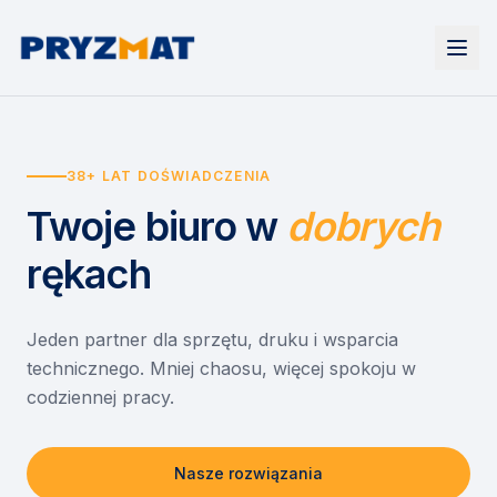
Strona główna
Tonery i tusze
38+ LAT DOŚWIADCZENIA
Urządzenia
Wynajem
Drukarki i urządzenia wielofunkcyjne
Twoje biuro
w
dobrych
EZD RP
Etykiety i identyfikacja
Wynajem drukarek
Misja szkoła
Skanery i obieg dokumentów
Wynajem urządzeń biurowych
rękach
Monitory interaktywne
Asystent druku
Serwis
Niszczarki dokumentów
Sklep
O nas
Jeden partner dla sprzętu, druku i wsparcia
technicznego. Mniej chaosu, więcej spokoju w
Kontakt
PL
/
EN
codziennej pracy.
Nasze rozwiązania