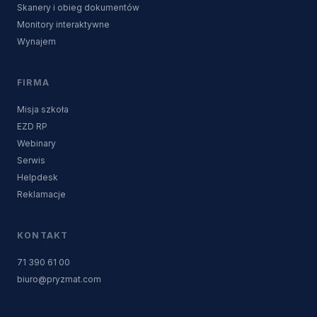
Skanery i obieg dokumentów
Monitory interaktywne
Wynajem
FIRMA
Misja szkoła
EZD RP
Webinary
Serwis
Helpdesk
Reklamacje
KONTAKT
71 390 61 00
biuro@pryzmat.com