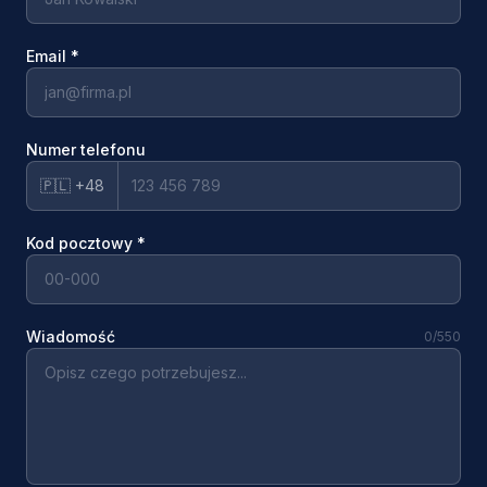
Email
*
Numer telefonu
🇵🇱 +48
Kod pocztowy
*
Wiadomość
0
/550