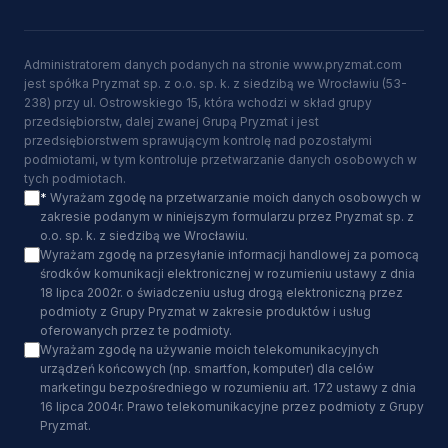
Administratorem danych podanych na stronie www.pryzmat.com
jest spółka Pryzmat sp. z o.o. sp. k. z siedzibą we Wrocławiu (53-
238) przy ul. Ostrowskiego 15, która wchodzi w skład grupy
przedsiębiorstw, dalej zwanej Grupą Pryzmat i jest
przedsiębiorstwem sprawującym kontrolę nad pozostałymi
podmiotami, w tym kontroluje przetwarzanie danych osobowych w
tych podmiotach.
*
Wyrażam zgodę na przetwarzanie moich danych osobowych w
zakresie podanym w niniejszym formularzu przez Pryzmat sp. z
o.o. sp. k. z siedzibą we Wrocławiu.
Wyrażam zgodę na przesyłanie informacji handlowej za pomocą
środków komunikacji elektronicznej w rozumieniu ustawy z dnia
18 lipca 2002r. o świadczeniu usług drogą elektroniczną przez
podmioty z Grupy Pryzmat w zakresie produktów i usług
oferowanych przez te podmioty.
Wyrażam zgodę na używanie moich telekomunikacyjnych
urządzeń końcowych (np. smartfon, komputer) dla celów
marketingu bezpośredniego w rozumieniu art. 172 ustawy z dnia
16 lipca 2004r. Prawo telekomunikacyjne przez podmioty z Grupy
Pryzmat.