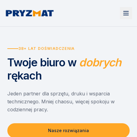
Strona główna
Tonery i tusze
38+ LAT DOŚWIADCZENIA
Urządzenia
Wynajem
Drukarki i urządzenia wielofunkcyjne
Twoje biuro
w
dobrych
EZD RP
Etykiety i identyfikacja
Wynajem drukarek
Misja szkoła
Skanery i obieg dokumentów
Wynajem urządzeń biurowych
rękach
Monitory interaktywne
Asystent druku
Serwis
Niszczarki dokumentów
Sklep
O nas
Jeden partner dla sprzętu, druku i wsparcia
technicznego. Mniej chaosu, więcej spokoju w
Kontakt
PL
/
EN
codziennej pracy.
Nasze rozwiązania