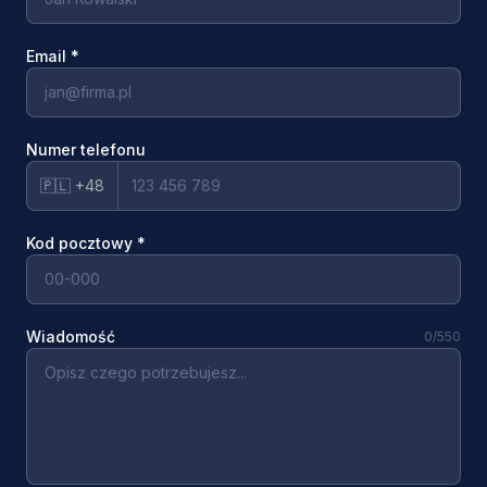
Email
*
Numer telefonu
🇵🇱 +48
Kod pocztowy
*
Wiadomość
0
/550