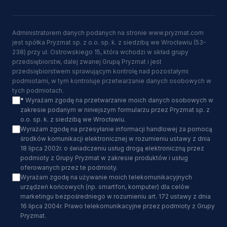
Administratorem danych podanych na stronie www.pryzmat.com
jest spółka Pryzmat sp. z o.o. sp. k. z siedzibą we Wrocławiu (53-
238) przy ul. Ostrowskiego 15, która wchodzi w skład grupy
przedsiębiorstw, dalej zwanej Grupą Pryzmat i jest
przedsiębiorstwem sprawującym kontrolę nad pozostałymi
podmiotami, w tym kontroluje przetwarzanie danych osobowych w
tych podmiotach.
*
Wyrażam zgodę na przetwarzanie moich danych osobowych w
zakresie podanym w niniejszym formularzu przez Pryzmat sp. z
o.o. sp. k. z siedzibą we Wrocławiu.
Wyrażam zgodę na przesyłanie informacji handlowej za pomocą
środków komunikacji elektronicznej w rozumieniu ustawy z dnia
18 lipca 2002r. o świadczeniu usług drogą elektroniczną przez
podmioty z Grupy Pryzmat w zakresie produktów i usług
oferowanych przez te podmioty.
Wyrażam zgodę na używanie moich telekomunikacyjnych
urządzeń końcowych (np. smartfon, komputer) dla celów
marketingu bezpośredniego w rozumieniu art. 172 ustawy z dnia
16 lipca 2004r. Prawo telekomunikacyjne przez podmioty z Grupy
Pryzmat.