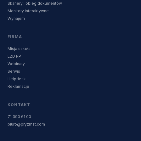
Skanery i obieg dokumentów
Monitory interaktywne
Wynajem
FIRMA
Misja szkoła
EZD RP
Webinary
Serwis
Helpdesk
Reklamacje
KONTAKT
71 390 61 00
biuro@pryzmat.com