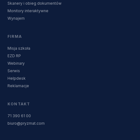
Skanery i obieg dokumentów
Monitory interaktywne
Wynajem
FIRMA
Misja szkoła
EZD RP
Webinary
Serwis
Helpdesk
Reklamacje
KONTAKT
71 390 61 00
biuro@pryzmat.com