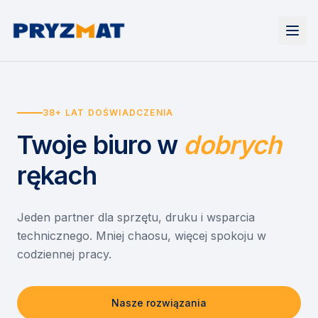
Strona główna
Tonery i tusze
38+ LAT DOŚWIADCZENIA
Urządzenia
Wynajem
Drukarki i urządzenia wielofunkcyjne
Twoje biuro
w
dobrych
EZD RP
Etykiety i identyfikacja
Wynajem drukarek
Misja szkoła
Skanery i obieg dokumentów
Wynajem urządzeń biurowych
rękach
Monitory interaktywne
Asystent druku
Serwis
Niszczarki dokumentów
Sklep
O nas
Jeden partner dla sprzętu, druku i wsparcia
technicznego. Mniej chaosu, więcej spokoju w
Kontakt
PL
/
EN
codziennej pracy.
Nasze rozwiązania