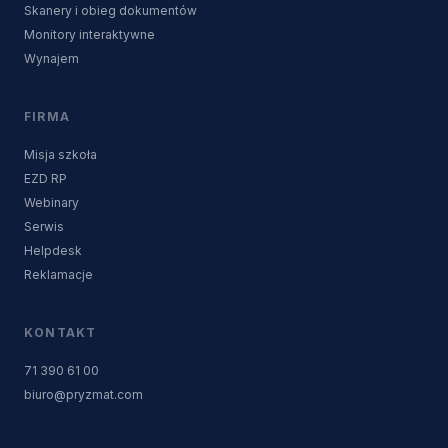
Skanery i obieg dokumentów
Monitory interaktywne
Wynajem
FIRMA
Misja szkoła
EZD RP
Webinary
Serwis
Helpdesk
Reklamacje
KONTAKT
71 390 61 00
biuro@pryzmat.com