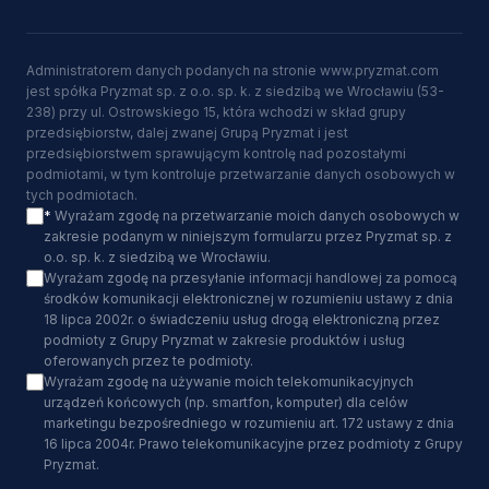
Administratorem danych podanych na stronie www.pryzmat.com
jest spółka Pryzmat sp. z o.o. sp. k. z siedzibą we Wrocławiu (53-
238) przy ul. Ostrowskiego 15, która wchodzi w skład grupy
przedsiębiorstw, dalej zwanej Grupą Pryzmat i jest
przedsiębiorstwem sprawującym kontrolę nad pozostałymi
podmiotami, w tym kontroluje przetwarzanie danych osobowych w
tych podmiotach.
*
Wyrażam zgodę na przetwarzanie moich danych osobowych w
zakresie podanym w niniejszym formularzu przez Pryzmat sp. z
o.o. sp. k. z siedzibą we Wrocławiu.
Wyrażam zgodę na przesyłanie informacji handlowej za pomocą
środków komunikacji elektronicznej w rozumieniu ustawy z dnia
18 lipca 2002r. o świadczeniu usług drogą elektroniczną przez
podmioty z Grupy Pryzmat w zakresie produktów i usług
oferowanych przez te podmioty.
Wyrażam zgodę na używanie moich telekomunikacyjnych
urządzeń końcowych (np. smartfon, komputer) dla celów
marketingu bezpośredniego w rozumieniu art. 172 ustawy z dnia
16 lipca 2004r. Prawo telekomunikacyjne przez podmioty z Grupy
Pryzmat.