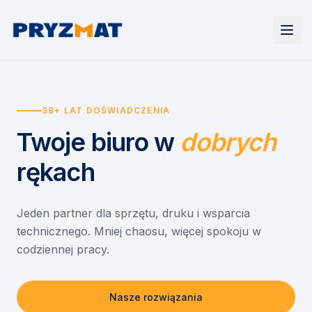
Strona główna
Tonery i tusze
38+ LAT DOŚWIADCZENIA
Urządzenia
Wynajem
Drukarki i urządzenia wielofunkcyjne
Twoje biuro
w
dobrych
EZD RP
Etykiety i identyfikacja
Wynajem drukarek
Misja szkoła
Skanery i obieg dokumentów
Wynajem urządzeń biurowych
rękach
Monitory interaktywne
Asystent druku
Serwis
Niszczarki dokumentów
Sklep
O nas
Jeden partner dla sprzętu, druku i wsparcia
technicznego. Mniej chaosu, więcej spokoju w
Kontakt
PL
/
EN
codziennej pracy.
Nasze rozwiązania