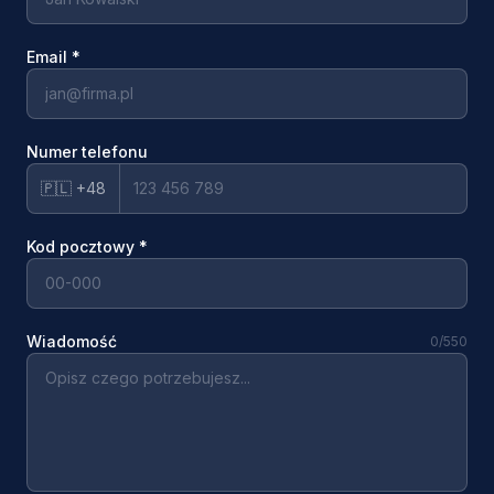
Email
*
Numer telefonu
🇵🇱 +48
Kod pocztowy
*
Wiadomość
0
/550