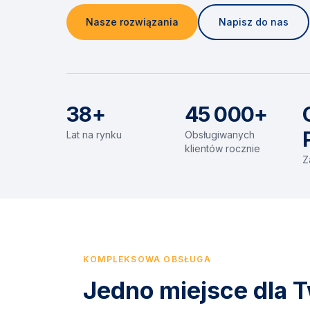
Nasze rozwiązania
Napisz do nas
38+
45 000+
Lat na rynku
Obsługiwanych
klientów rocznie
Z
KOMPLEKSOWA OBSŁUGA
Jedno miejsce dla T