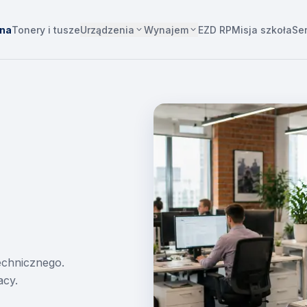
Urządzenia
Wynajem
wna
Tonery i tusze
EZD RP
Misja szkoła
Se
technicznego.
acy.