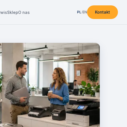
Kontakt
rwis
Sklep
O nas
PL
/
EN