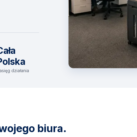
Cała
Polska
asięg działania
wojego biura.