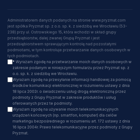
Administratorem danych podanych na stronie www.pryzmat.com
jest spółka Pryzmat sp. z o.o. sp. k. z siedzibą we Wrocławiu (53-
238) przy ul. Ostrowskiego 15, która wchodzi w skład grupy
przedsiębiorstw, dalej zwanej Grupą Pryzmat i jest
przedsiębiorstwem sprawującym kontrolę nad pozostałymi
podmiotami, w tym kontroluje przetwarzanie danych osobowych w
tych podmiotach.
*
Wyrażam zgodę na przetwarzanie moich danych osobowych w
zakresie podanym w niniejszym formularzu przez Pryzmat sp. z
o.o. sp. k. z siedzibą we Wrocławiu.
Wyrażam zgodę na przesyłanie informacji handlowej za pomocą
środków komunikacji elektronicznej w rozumieniu ustawy z dnia
18 lipca 2002r. o świadczeniu usług drogą elektroniczną przez
podmioty z Grupy Pryzmat w zakresie produktów i usług
oferowanych przez te podmioty.
Wyrażam zgodę na używanie moich telekomunikacyjnych
urządzeń końcowych (np. smartfon, komputer) dla celów
marketingu bezpośredniego w rozumieniu art. 172 ustawy z dnia
16 lipca 2004r. Prawo telekomunikacyjne przez podmioty z Grupy
Pryzmat.