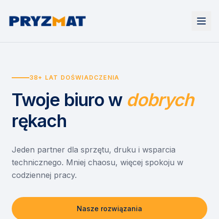
Strona główna
Tonery i tusze
38+ LAT DOŚWIADCZENIA
Urządzenia
Wynajem
Drukarki i urządzenia wielofunkcyjne
Twoje biuro
w
dobrych
EZD RP
Etykiety i identyfikacja
Wynajem drukarek
Misja szkoła
Skanery i obieg dokumentów
Wynajem urządzeń biurowych
rękach
Monitory interaktywne
Asystent druku
Serwis
Niszczarki dokumentów
Sklep
O nas
Jeden partner dla sprzętu, druku i wsparcia
technicznego. Mniej chaosu, więcej spokoju w
Kontakt
PL
/
EN
codziennej pracy.
Nasze rozwiązania