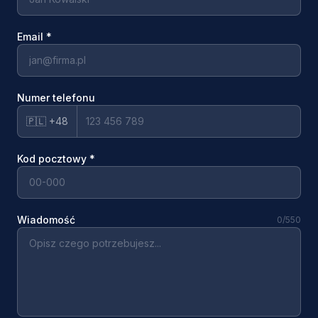
Email
*
Numer telefonu
🇵🇱 +48
Kod pocztowy
*
Wiadomość
0
/550