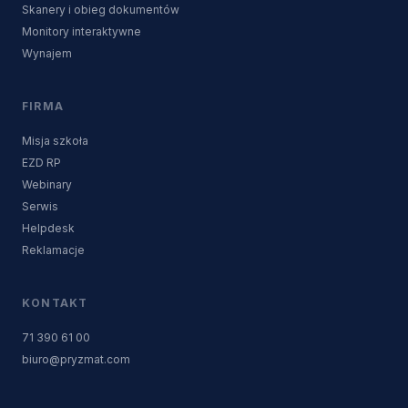
Skanery i obieg dokumentów
Monitory interaktywne
Wynajem
FIRMA
Misja szkoła
EZD RP
Webinary
Serwis
Helpdesk
Reklamacje
KONTAKT
71 390 61 00
biuro@pryzmat.com