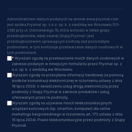
Administratorem danych podanych na stronie www.pryzmat.com
jest spółka Pryzmat sp. z o.o. sp. k. z siedzibą we Wrocławiu (53-
238) przy ul. Ostrowskiego 15, która wchodzi w skład grupy
przedsiębiorstw, dalej zwanej Grupą Pryzmat i jest
przedsiębiorstwem sprawującym kontrolę nad pozostałymi
podmiotami, w tym kontroluje przetwarzanie danych osobowych w
tych podmiotach.
*
Wyrażam zgodę na przetwarzanie moich danych osobowych w
zakresie podanym w niniejszym formularzu przez Pryzmat sp. z
o.o. sp. k. z siedzibą we Wrocławiu.
Wyrażam zgodę na przesyłanie informacji handlowej za pomocą
środków komunikacji elektronicznej w rozumieniu ustawy z dnia
18 lipca 2002r. o świadczeniu usług drogą elektroniczną przez
podmioty z Grupy Pryzmat w zakresie produktów i usług
oferowanych przez te podmioty.
Wyrażam zgodę na używanie moich telekomunikacyjnych
urządzeń końcowych (np. smartfon, komputer) dla celów
marketingu bezpośredniego w rozumieniu art. 172 ustawy z dnia
16 lipca 2004r. Prawo telekomunikacyjne przez podmioty z Grupy
Pryzmat.