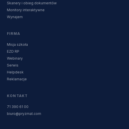
Skanery i obieg dokumentów
Monitory interaktywne
Wynajem
FIRMA
Misja szkoła
EZD RP
Webinary
Serwis
Helpdesk
Reklamacje
KONTAKT
71 390 61 00
biuro@pryzmat.com