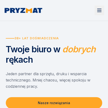
Strona główna
Tonery i tusze
38+ LAT DOŚWIADCZENIA
Urządzenia
Wynajem
Drukarki i urządzenia wielofunkcyjne
Twoje biuro
w
dobrych
EZD RP
Etykiety i identyfikacja
Wynajem drukarek
Misja szkoła
Skanery i obieg dokumentów
Wynajem urządzeń biurowych
rękach
Monitory interaktywne
Asystent druku
Serwis
Niszczarki dokumentów
Sklep
O nas
Jeden partner dla sprzętu, druku i wsparcia
technicznego. Mniej chaosu, więcej spokoju w
Kontakt
PL
/
EN
codziennej pracy.
Nasze rozwiązania