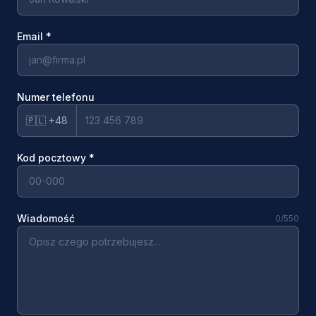
Email
*
Numer telefonu
🇵🇱 +48
Kod pocztowy
*
Wiadomość
0
/550