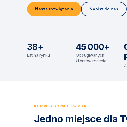
Nasze rozwiązania
Napisz do nas
38+
45 000+
Lat na rynku
Obsługiwanych
klientów rocznie
Z
KOMPLEKSOWA OBSŁUGA
Jedno miejsce dla T