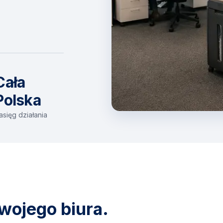
Cała
Polska
asięg działania
wojego biura.