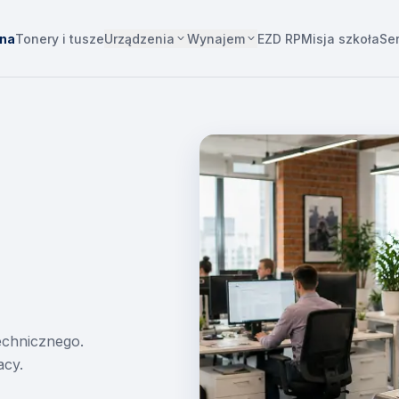
Urządzenia
Wynajem
wna
Tonery i tusze
EZD RP
Misja szkoła
Se
technicznego.
acy.