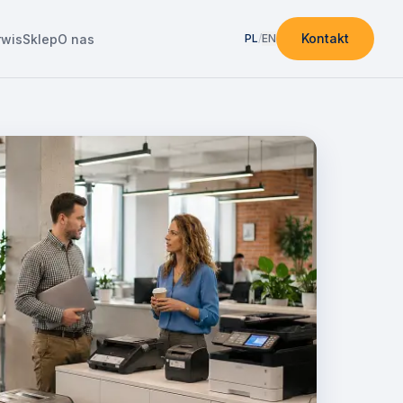
Kontakt
rwis
Sklep
O nas
PL
/
EN