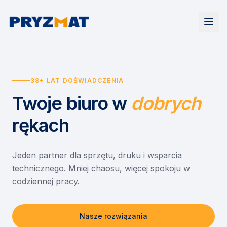
Strona główna
Tonery i tusze
38+ LAT DOŚWIADCZENIA
Urządzenia
Wynajem
Drukarki i urządzenia wielofunkcyjne
Twoje biuro
w
dobrych
EZD RP
Etykiety i identyfikacja
Wynajem drukarek
Misja szkoła
Skanery i obieg dokumentów
Wynajem urządzeń biurowych
rękach
Monitory interaktywne
Asystent druku
Serwis
Niszczarki dokumentów
Sklep
O nas
Jeden partner dla sprzętu, druku i wsparcia
technicznego. Mniej chaosu, więcej spokoju w
Kontakt
PL
/
EN
codziennej pracy.
Nasze rozwiązania