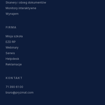
Skanery i obieg dokumentów
Monitory interaktywne
Wynajem
FIRMA
Misja szkoła
EZD RP
Webinary
Serwis
Helpdesk
Reklamacje
KONTAKT
71 390 61 00
biuro@pryzmat.com