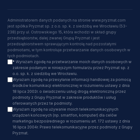
Administratorem danych podanych na stronie www.pryzmat.com
jest spółka Pryzmat sp. z o.o. sp. k. z siedzibą we Wrocławiu (53-
238) przy ul. Ostrowskiego 15, która wchodzi w skład grupy
przedsiębiorstw, dalej zwanej Grupą Pryzmat i jest
przedsiębiorstwem sprawującym kontrolę nad pozostałymi
podmiotami, w tym kontroluje przetwarzanie danych osobowych w
tych podmiotach.
*
Wyrażam zgodę na przetwarzanie moich danych osobowych w
zakresie podanym w niniejszym formularzu przez Pryzmat sp. z
o.o. sp. k. z siedzibą we Wrocławiu.
Wyrażam zgodę na przesyłanie informacji handlowej za pomocą
środków komunikacji elektronicznej w rozumieniu ustawy z dnia
18 lipca 2002r. o świadczeniu usług drogą elektroniczną przez
podmioty z Grupy Pryzmat w zakresie produktów i usług
oferowanych przez te podmioty.
Wyrażam zgodę na używanie moich telekomunikacyjnych
urządzeń końcowych (np. smartfon, komputer) dla celów
marketingu bezpośredniego w rozumieniu art. 172 ustawy z dnia
16 lipca 2004r. Prawo telekomunikacyjne przez podmioty z Grupy
Pryzmat.