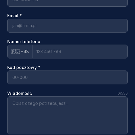
Email
*
Numer telefonu
🇵🇱 +48
Kod pocztowy
*
Wiadomość
0
/550