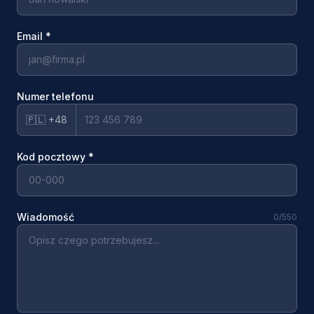
Email
*
Numer telefonu
🇵🇱 +48
Kod pocztowy
*
Wiadomość
0
/550