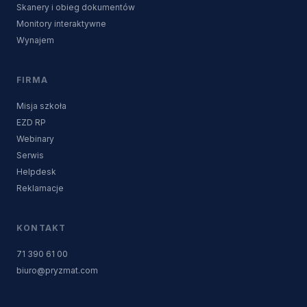
Skanery i obieg dokumentów
Monitory interaktywne
Wynajem
FIRMA
Misja szkoła
EZD RP
Webinary
Serwis
Helpdesk
Reklamacje
KONTAKT
71 390 61 00
biuro@pryzmat.com