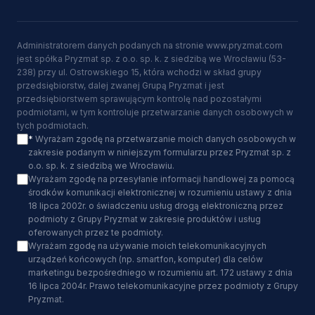
Administratorem danych podanych na stronie www.pryzmat.com
jest spółka Pryzmat sp. z o.o. sp. k. z siedzibą we Wrocławiu (53-
238) przy ul. Ostrowskiego 15, która wchodzi w skład grupy
przedsiębiorstw, dalej zwanej Grupą Pryzmat i jest
przedsiębiorstwem sprawującym kontrolę nad pozostałymi
podmiotami, w tym kontroluje przetwarzanie danych osobowych w
tych podmiotach.
*
Wyrażam zgodę na przetwarzanie moich danych osobowych w
zakresie podanym w niniejszym formularzu przez Pryzmat sp. z
o.o. sp. k. z siedzibą we Wrocławiu.
Wyrażam zgodę na przesyłanie informacji handlowej za pomocą
środków komunikacji elektronicznej w rozumieniu ustawy z dnia
18 lipca 2002r. o świadczeniu usług drogą elektroniczną przez
podmioty z Grupy Pryzmat w zakresie produktów i usług
oferowanych przez te podmioty.
Wyrażam zgodę na używanie moich telekomunikacyjnych
urządzeń końcowych (np. smartfon, komputer) dla celów
marketingu bezpośredniego w rozumieniu art. 172 ustawy z dnia
16 lipca 2004r. Prawo telekomunikacyjne przez podmioty z Grupy
Pryzmat.