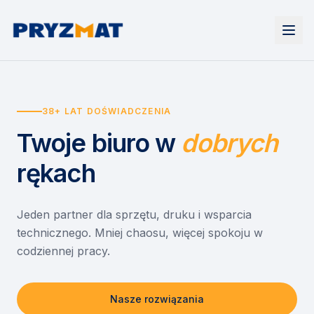
Strona główna
Tonery i tusze
38+ LAT DOŚWIADCZENIA
Urządzenia
Wynajem
Drukarki i urządzenia wielofunkcyjne
Twoje biuro
w
dobrych
EZD RP
Etykiety i identyfikacja
Wynajem drukarek
Misja szkoła
Skanery i obieg dokumentów
Wynajem urządzeń biurowych
rękach
Monitory interaktywne
Asystent druku
Serwis
Niszczarki dokumentów
Sklep
O nas
Jeden partner dla sprzętu, druku i wsparcia
technicznego. Mniej chaosu, więcej spokoju w
Kontakt
PL
/
EN
codziennej pracy.
Nasze rozwiązania