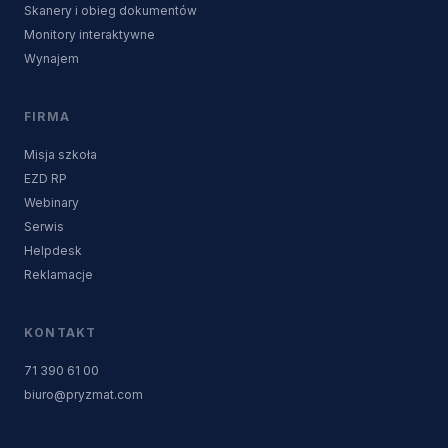
Skanery i obieg dokumentów
Monitory interaktywne
Wynajem
FIRMA
Misja szkoła
EZD RP
Webinary
Serwis
Helpdesk
Reklamacje
KONTAKT
71 390 61 00
biuro@pryzmat.com