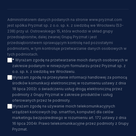
Administratorem danych podanych na stronie www.pryzmat.com
jest spółka Pryzmat sp. z o.o. sp. k. z siedzibą we Wrocławiu (53-
238) przy ul. Ostrowskiego 15, która wchodzi w skład grupy
przedsiębiorstw, dalej zwanej Grupą Pryzmat i jest
przedsiębiorstwem sprawującym kontrolę nad pozostałymi
podmiotami, w tym kontroluje przetwarzanie danych osobowych w
tych podmiotach.
*
Wyrażam zgodę na przetwarzanie moich danych osobowych w
zakresie podanym w niniejszym formularzu przez Pryzmat sp. z
o.o. sp. k. z siedzibą we Wrocławiu.
Wyrażam zgodę na przesyłanie informacji handlowej za pomocą
środków komunikacji elektronicznej w rozumieniu ustawy z dnia
18 lipca 2002r. o świadczeniu usług drogą elektroniczną przez
podmioty z Grupy Pryzmat w zakresie produktów i usług
oferowanych przez te podmioty.
Wyrażam zgodę na używanie moich telekomunikacyjnych
urządzeń końcowych (np. smartfon, komputer) dla celów
marketingu bezpośredniego w rozumieniu art. 172 ustawy z dnia
16 lipca 2004r. Prawo telekomunikacyjne przez podmioty z Grupy
Pryzmat.