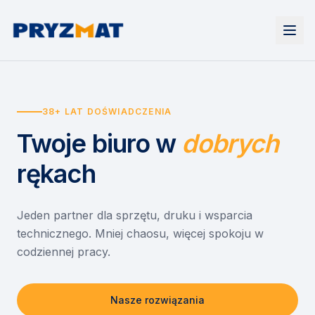
Strona główna
Tonery i tusze
38+ LAT DOŚWIADCZENIA
Urządzenia
Wynajem
Drukarki i urządzenia wielofunkcyjne
Twoje biuro
w
dobrych
EZD RP
Etykiety i identyfikacja
Wynajem drukarek
Misja szkoła
Skanery i obieg dokumentów
Wynajem urządzeń biurowych
rękach
Monitory interaktywne
Asystent druku
Serwis
Niszczarki dokumentów
Sklep
O nas
Jeden partner dla sprzętu, druku i wsparcia
technicznego. Mniej chaosu, więcej spokoju w
Kontakt
PL
/
EN
codziennej pracy.
Nasze rozwiązania