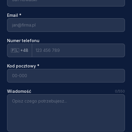
Email
*
Numer telefonu
🇵🇱 +48
Kod pocztowy
*
Wiadomość
0
/550