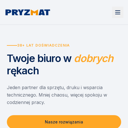
Strona główna
Tonery i tusze
38+ LAT DOŚWIADCZENIA
Urządzenia
Wynajem
Drukarki i urządzenia wielofunkcyjne
Twoje biuro
w
dobrych
EZD RP
Etykiety i identyfikacja
Wynajem drukarek
Misja szkoła
Skanery i obieg dokumentów
Wynajem urządzeń biurowych
rękach
Monitory interaktywne
Asystent druku
Serwis
Niszczarki dokumentów
Sklep
O nas
Jeden partner dla sprzętu, druku i wsparcia
technicznego. Mniej chaosu, więcej spokoju w
Kontakt
PL
/
EN
codziennej pracy.
Nasze rozwiązania