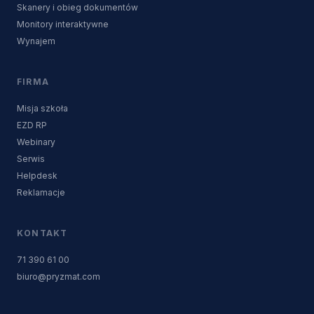
Skanery i obieg dokumentów
Monitory interaktywne
Wynajem
FIRMA
Misja szkoła
EZD RP
Webinary
Serwis
Helpdesk
Reklamacje
KONTAKT
71 390 61 00
biuro@pryzmat.com