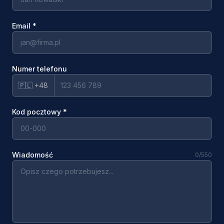
Email
*
Numer telefonu
🇵🇱 +48
Kod pocztowy
*
Wiadomość
0
/550