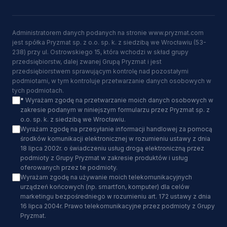
Administratorem danych podanych na stronie www.pryzmat.com
jest spółka Pryzmat sp. z o.o. sp. k. z siedzibą we Wrocławiu (53-
238) przy ul. Ostrowskiego 15, która wchodzi w skład grupy
przedsiębiorstw, dalej zwanej Grupą Pryzmat i jest
przedsiębiorstwem sprawującym kontrolę nad pozostałymi
podmiotami, w tym kontroluje przetwarzanie danych osobowych w
tych podmiotach.
*
Wyrażam zgodę na przetwarzanie moich danych osobowych w
zakresie podanym w niniejszym formularzu przez Pryzmat sp. z
o.o. sp. k. z siedzibą we Wrocławiu.
Wyrażam zgodę na przesyłanie informacji handlowej za pomocą
środków komunikacji elektronicznej w rozumieniu ustawy z dnia
18 lipca 2002r. o świadczeniu usług drogą elektroniczną przez
podmioty z Grupy Pryzmat w zakresie produktów i usług
oferowanych przez te podmioty.
Wyrażam zgodę na używanie moich telekomunikacyjnych
urządzeń końcowych (np. smartfon, komputer) dla celów
marketingu bezpośredniego w rozumieniu art. 172 ustawy z dnia
16 lipca 2004r. Prawo telekomunikacyjne przez podmioty z Grupy
Pryzmat.