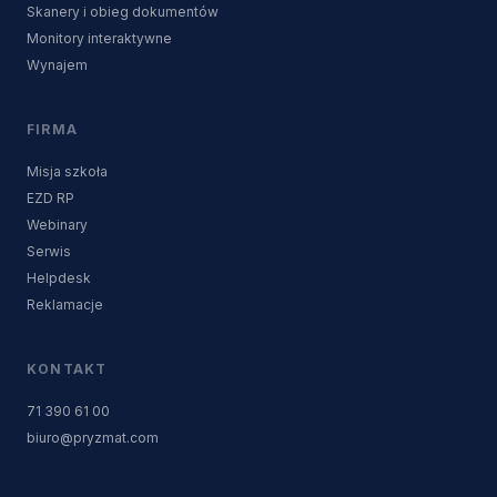
Skanery i obieg dokumentów
Monitory interaktywne
Wynajem
FIRMA
Misja szkoła
EZD RP
Webinary
Serwis
Helpdesk
Reklamacje
KONTAKT
71 390 61 00
biuro@pryzmat.com