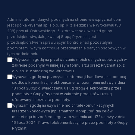
Administratorem danych podanych na stronie www.pryzmat.com
jest spółka Pryzmat sp. z o.o. sp. k. z siedzibą we Wrocławiu (53-
238) przy ul. Ostrowskiego 15, która wchodzi w skład grupy
przedsiębiorstw, dalej zwanej Grupą Pryzmat i jest
przedsiębiorstwem sprawującym kontrolę nad pozostałymi
podmiotami, w tym kontroluje przetwarzanie danych osobowych w
tych podmiotach.
*
Wyrażam zgodę na przetwarzanie moich danych osobowych w
zakresie podanym w niniejszym formularzu przez Pryzmat sp. z
o.o. sp. k. z siedzibą we Wrocławiu.
Wyrażam zgodę na przesyłanie informacji handlowej za pomocą
środków komunikacji elektronicznej w rozumieniu ustawy z dnia
18 lipca 2002r. o świadczeniu usług drogą elektroniczną przez
podmioty z Grupy Pryzmat w zakresie produktów i usług
oferowanych przez te podmioty.
Wyrażam zgodę na używanie moich telekomunikacyjnych
urządzeń końcowych (np. smartfon, komputer) dla celów
marketingu bezpośredniego w rozumieniu art. 172 ustawy z dnia
16 lipca 2004r. Prawo telekomunikacyjne przez podmioty z Grupy
Pryzmat.