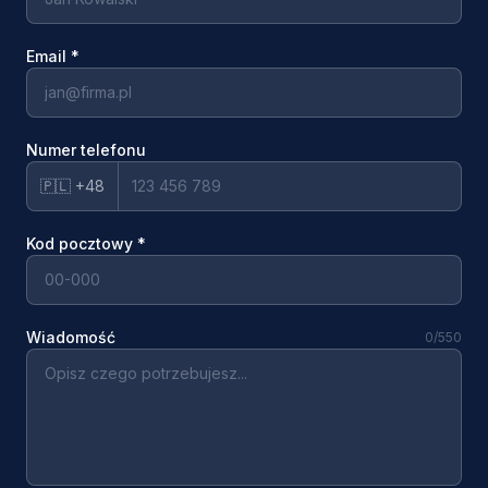
Email
*
Numer telefonu
🇵🇱 +48
Kod pocztowy
*
Wiadomość
0
/550