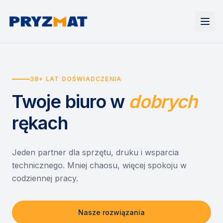
Strona główna
Tonery i tusze
38+ LAT DOŚWIADCZENIA
Urządzenia
Wynajem
Drukarki i urządzenia wielofunkcyjne
Twoje biuro
w
dobrych
EZD RP
Etykiety i identyfikacja
Wynajem drukarek
Misja szkoła
Skanery i obieg dokumentów
Wynajem urządzeń biurowych
rękach
Monitory interaktywne
Asystent druku
Serwis
Niszczarki dokumentów
Sklep
O nas
Jeden partner dla sprzętu, druku i wsparcia
technicznego. Mniej chaosu, więcej spokoju w
Kontakt
PL
/
EN
codziennej pracy.
Nasze rozwiązania