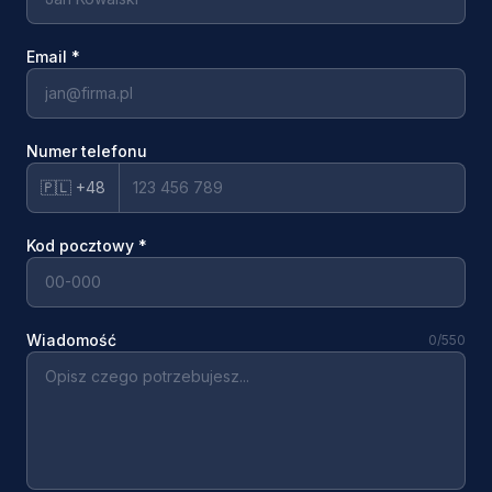
Email
*
Numer telefonu
🇵🇱 +48
Kod pocztowy
*
Wiadomość
0
/550