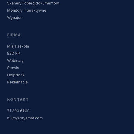
Skanery i obieg dokumentów
Monitory interaktywne
Wynajem
FIRMA
Misja szkoła
EZD RP
Webinary
Serwis
Helpdesk
Reklamacje
KONTAKT
71 390 61 00
biuro@pryzmat.com