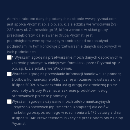
Administratorem danych podanych na stronie www.pryzmat.com
jest spółka Pryzmat sp. z o.o. sp. k. z siedzibą we Wrocławiu (53-
238) przy ul. Ostrowskiego 15, która wchodzi w skład grupy
przedsiębiorstw, dalej zwanej Grupą Pryzmat i jest
przedsiębiorstwem sprawującym kontrolę nad pozostałymi
podmiotami, w tym kontroluje przetwarzanie danych osobowych w
tych podmiotach.
*
Wyrażam zgodę na przetwarzanie moich danych osobowych w
zakresie podanym w niniejszym formularzu przez Pryzmat sp. z
o.o. sp. k. z siedzibą we Wrocławiu.
Wyrażam zgodę na przesyłanie informacji handlowej za pomocą
środków komunikacji elektronicznej w rozumieniu ustawy z dnia
18 lipca 2002r. o świadczeniu usług drogą elektroniczną przez
podmioty z Grupy Pryzmat w zakresie produktów i usług
oferowanych przez te podmioty.
Wyrażam zgodę na używanie moich telekomunikacyjnych
urządzeń końcowych (np. smartfon, komputer) dla celów
marketingu bezpośredniego w rozumieniu art. 172 ustawy z dnia
16 lipca 2004r. Prawo telekomunikacyjne przez podmioty z Grupy
Pryzmat.