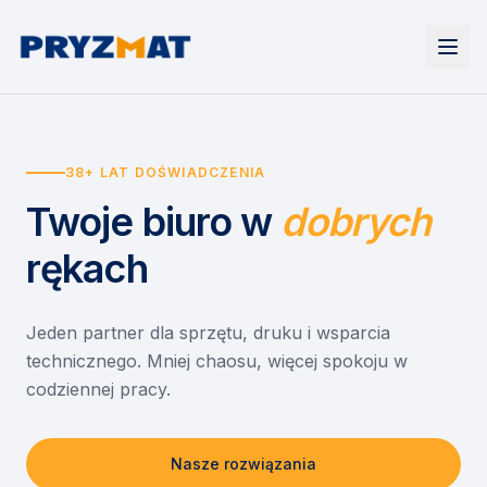
Strona główna
Tonery i tusze
38+ LAT DOŚWIADCZENIA
Urządzenia
Wynajem
Drukarki i urządzenia wielofunkcyjne
Twoje biuro
w
dobrych
EZD RP
Etykiety i identyfikacja
Wynajem drukarek
Misja szkoła
Skanery i obieg dokumentów
Wynajem urządzeń biurowych
rękach
Monitory interaktywne
Asystent druku
Serwis
Niszczarki dokumentów
Sklep
O nas
Jeden partner dla sprzętu, druku i wsparcia
technicznego. Mniej chaosu, więcej spokoju w
Kontakt
PL
/
EN
codziennej pracy.
Nasze rozwiązania