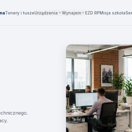
Urządzenia
Wynajem
wna
Tonery i tusze
EZD RP
Misja szkoła
Se
technicznego.
acy.