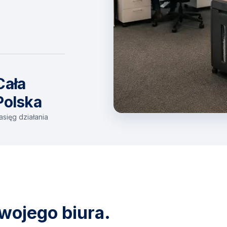
Cała
Polska
asięg działania
wojego biura.