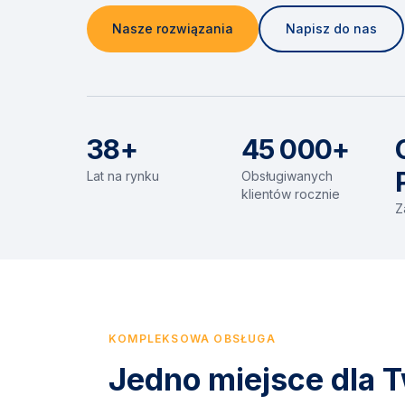
Nasze rozwiązania
Napisz do nas
38+
45 000+
Lat na rynku
Obsługiwanych
klientów rocznie
Z
KOMPLEKSOWA OBSŁUGA
Jedno miejsce dla T