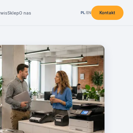
Kontakt
rwis
Sklep
O nas
PL
/
EN