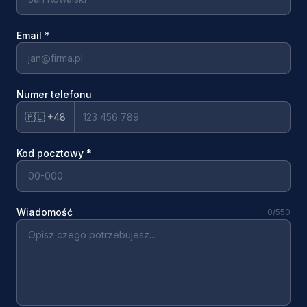
Email
*
Numer telefonu
🇵🇱 +48
Kod pocztowy
*
Wiadomość
0
/550