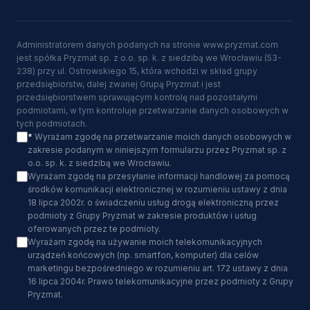
Administratorem danych podanych na stronie www.pryzmat.com
jest spółka Pryzmat sp. z o.o. sp. k. z siedzibą we Wrocławiu (53-
238) przy ul. Ostrowskiego 15, która wchodzi w skład grupy
przedsiębiorstw, dalej zwanej Grupą Pryzmat i jest
przedsiębiorstwem sprawującym kontrolę nad pozostałymi
podmiotami, w tym kontroluje przetwarzanie danych osobowych w
tych podmiotach.
*
Wyrażam zgodę na przetwarzanie moich danych osobowych w
zakresie podanym w niniejszym formularzu przez Pryzmat sp. z
o.o. sp. k. z siedzibą we Wrocławiu.
Wyrażam zgodę na przesyłanie informacji handlowej za pomocą
środków komunikacji elektronicznej w rozumieniu ustawy z dnia
18 lipca 2002r. o świadczeniu usług drogą elektroniczną przez
podmioty z Grupy Pryzmat w zakresie produktów i usług
oferowanych przez te podmioty.
Wyrażam zgodę na używanie moich telekomunikacyjnych
urządzeń końcowych (np. smartfon, komputer) dla celów
marketingu bezpośredniego w rozumieniu art. 172 ustawy z dnia
16 lipca 2004r. Prawo telekomunikacyjne przez podmioty z Grupy
Pryzmat.