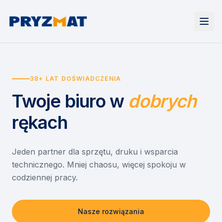
Strona główna
Tonery i tusze
38+ LAT DOŚWIADCZENIA
Urządzenia
Wynajem
Drukarki i urządzenia wielofunkcyjne
Twoje biuro
w
dobrych
EZD RP
Etykiety i identyfikacja
Wynajem drukarek
Misja szkoła
Skanery i obieg dokumentów
Wynajem urządzeń biurowych
rękach
Monitory interaktywne
Asystent druku
Serwis
Niszczarki dokumentów
Sklep
O nas
Jeden partner dla sprzętu, druku i wsparcia
technicznego. Mniej chaosu, więcej spokoju w
Kontakt
PL
/
EN
codziennej pracy.
Nasze rozwiązania