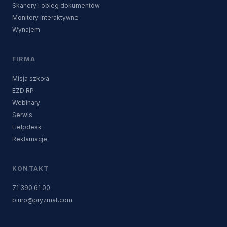
Skanery i obieg dokumentów
Monitory interaktywne
Wynajem
FIRMA
Misja szkoła
EZD RP
Webinary
Serwis
Helpdesk
Reklamacje
KONTAKT
71 390 61 00
biuro@pryzmat.com