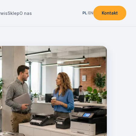
Kontakt
rwis
Sklep
O nas
PL
/
EN