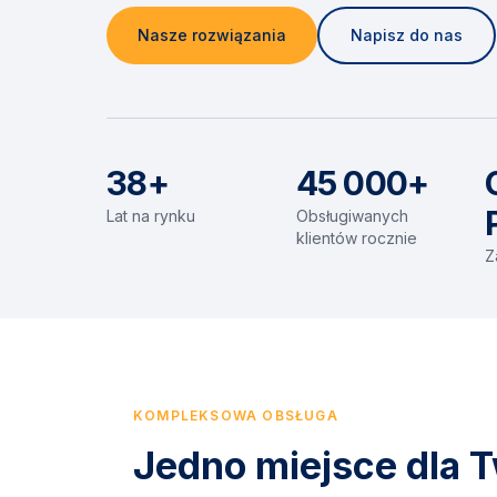
Nasze rozwiązania
Napisz do nas
38+
45 000+
Lat na rynku
Obsługiwanych
klientów rocznie
Z
KOMPLEKSOWA OBSŁUGA
Jedno miejsce dla T