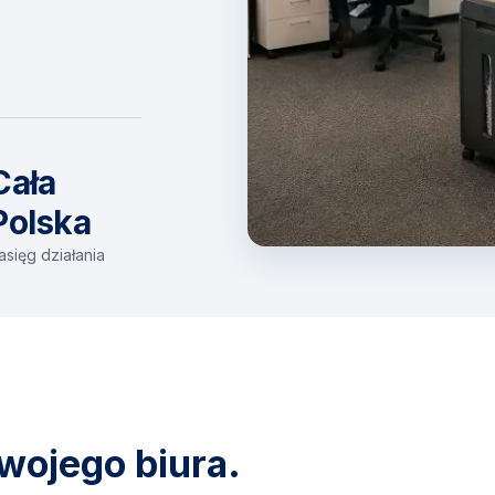
Cała
Polska
asięg działania
wojego biura.