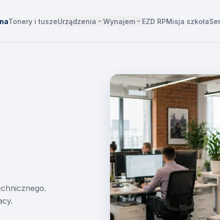
Urządzenia
Wynajem
wna
Tonery i tusze
EZD RP
Misja szkoła
Se
technicznego.
acy.