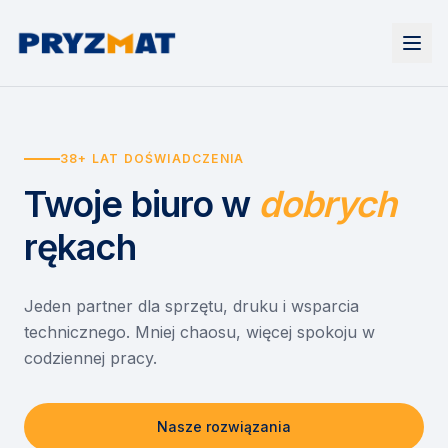
Strona główna
Tonery i tusze
38+ LAT DOŚWIADCZENIA
Urządzenia
Wynajem
Drukarki i urządzenia wielofunkcyjne
Twoje biuro
w
dobrych
EZD RP
Etykiety i identyfikacja
Wynajem drukarek
Misja szkoła
Skanery i obieg dokumentów
Wynajem urządzeń biurowych
rękach
Monitory interaktywne
Asystent druku
Serwis
Niszczarki dokumentów
Sklep
O nas
Jeden partner dla sprzętu, druku i wsparcia
technicznego. Mniej chaosu, więcej spokoju w
Kontakt
PL
/
EN
codziennej pracy.
Nasze rozwiązania