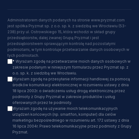
Administratorem danych podanych na stronie www.pryzmat.com
jest spółka Pryzmat sp. z o.o. sp. k. z siedzibą we Wrocławiu (53-
238) przy ul. Ostrowskiego 15, która wchodzi w skład grupy
przedsiębiorstw, dalej zwanej Grupą Pryzmat i jest
przedsiębiorstwem sprawującym kontrolę nad pozostałymi
podmiotami, w tym kontroluje przetwarzanie danych osobowych w
tych podmiotach.
*
Wyrażam zgodę na przetwarzanie moich danych osobowych w
zakresie podanym w niniejszym formularzu przez Pryzmat sp. z
o.o. sp. k. z siedzibą we Wrocławiu.
Wyrażam zgodę na przesyłanie informacji handlowej za pomocą
środków komunikacji elektronicznej w rozumieniu ustawy z dnia
18 lipca 2002r. o świadczeniu usług drogą elektroniczną przez
podmioty z Grupy Pryzmat w zakresie produktów i usług
oferowanych przez te podmioty.
Wyrażam zgodę na używanie moich telekomunikacyjnych
urządzeń końcowych (np. smartfon, komputer) dla celów
marketingu bezpośredniego w rozumieniu art. 172 ustawy z dnia
16 lipca 2004r. Prawo telekomunikacyjne przez podmioty z Grupy
Pryzmat.