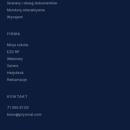
Skanery i obieg dokumentów
Monitory interaktywne
Wynajem
FIRMA
Misja szkoła
EZD RP
Webinary
Serwis
Helpdesk
Reklamacje
KONTAKT
71 390 61 00
biuro@pryzmat.com