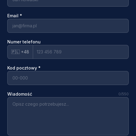
Email
*
Numer telefonu
🇵🇱 +48
Kod pocztowy
*
Wiadomość
0
/550