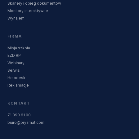
Skanery i obieg dokumentów
Monitory interaktywne
Wynajem
FIRMA
Misja szkoła
EZD RP
Webinary
Serwis
Helpdesk
Reklamacje
KONTAKT
71 390 61 00
biuro@pryzmat.com