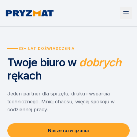
Strona główna
Tonery i tusze
38+ LAT DOŚWIADCZENIA
Urządzenia
Wynajem
Drukarki i urządzenia wielofunkcyjne
Twoje biuro
w
dobrych
EZD RP
Etykiety i identyfikacja
Wynajem drukarek
Misja szkoła
Skanery i obieg dokumentów
Wynajem urządzeń biurowych
rękach
Monitory interaktywne
Asystent druku
Serwis
Niszczarki dokumentów
Sklep
O nas
Jeden partner dla sprzętu, druku i wsparcia
technicznego. Mniej chaosu, więcej spokoju w
Kontakt
PL
/
EN
codziennej pracy.
Nasze rozwiązania