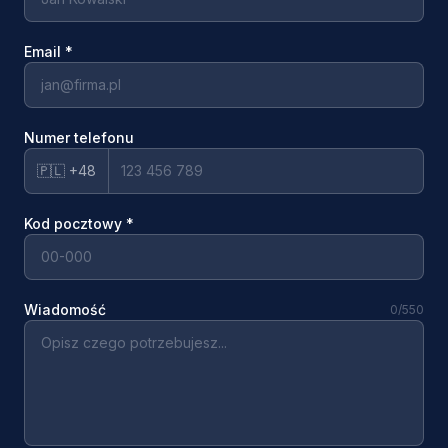
Email
*
Numer telefonu
🇵🇱 +48
Kod pocztowy
*
Wiadomość
0
/550