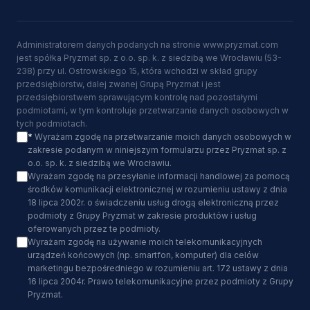
Administratorem danych podanych na stronie www.pryzmat.com
jest spółka Pryzmat sp. z o.o. sp. k. z siedzibą we Wrocławiu (53-
238) przy ul. Ostrowskiego 15, która wchodzi w skład grupy
przedsiębiorstw, dalej zwanej Grupą Pryzmat i jest
przedsiębiorstwem sprawującym kontrolę nad pozostałymi
podmiotami, w tym kontroluje przetwarzanie danych osobowych w
tych podmiotach.
*
Wyrażam zgodę na przetwarzanie moich danych osobowych w
zakresie podanym w niniejszym formularzu przez Pryzmat sp. z
o.o. sp. k. z siedzibą we Wrocławiu.
Wyrażam zgodę na przesyłanie informacji handlowej za pomocą
środków komunikacji elektronicznej w rozumieniu ustawy z dnia
18 lipca 2002r. o świadczeniu usług drogą elektroniczną przez
podmioty z Grupy Pryzmat w zakresie produktów i usług
oferowanych przez te podmioty.
Wyrażam zgodę na używanie moich telekomunikacyjnych
urządzeń końcowych (np. smartfon, komputer) dla celów
marketingu bezpośredniego w rozumieniu art. 172 ustawy z dnia
16 lipca 2004r. Prawo telekomunikacyjne przez podmioty z Grupy
Pryzmat.