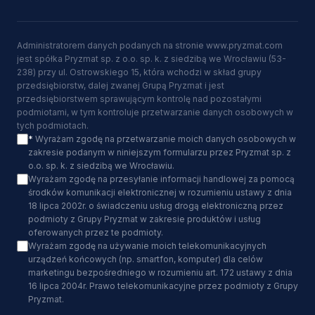
Administratorem danych podanych na stronie www.pryzmat.com
jest spółka Pryzmat sp. z o.o. sp. k. z siedzibą we Wrocławiu (53-
238) przy ul. Ostrowskiego 15, która wchodzi w skład grupy
przedsiębiorstw, dalej zwanej Grupą Pryzmat i jest
przedsiębiorstwem sprawującym kontrolę nad pozostałymi
podmiotami, w tym kontroluje przetwarzanie danych osobowych w
tych podmiotach.
*
Wyrażam zgodę na przetwarzanie moich danych osobowych w
zakresie podanym w niniejszym formularzu przez Pryzmat sp. z
o.o. sp. k. z siedzibą we Wrocławiu.
Wyrażam zgodę na przesyłanie informacji handlowej za pomocą
środków komunikacji elektronicznej w rozumieniu ustawy z dnia
18 lipca 2002r. o świadczeniu usług drogą elektroniczną przez
podmioty z Grupy Pryzmat w zakresie produktów i usług
oferowanych przez te podmioty.
Wyrażam zgodę na używanie moich telekomunikacyjnych
urządzeń końcowych (np. smartfon, komputer) dla celów
marketingu bezpośredniego w rozumieniu art. 172 ustawy z dnia
16 lipca 2004r. Prawo telekomunikacyjne przez podmioty z Grupy
Pryzmat.