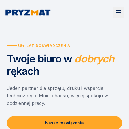
Strona główna
Tonery i tusze
38+ LAT DOŚWIADCZENIA
Urządzenia
Wynajem
Drukarki i urządzenia wielofunkcyjne
Twoje biuro
w
dobrych
EZD RP
Etykiety i identyfikacja
Wynajem drukarek
Misja szkoła
Skanery i obieg dokumentów
Wynajem urządzeń biurowych
rękach
Monitory interaktywne
Asystent druku
Serwis
Niszczarki dokumentów
Sklep
O nas
Jeden partner dla sprzętu, druku i wsparcia
technicznego. Mniej chaosu, więcej spokoju w
Kontakt
PL
/
EN
codziennej pracy.
Nasze rozwiązania