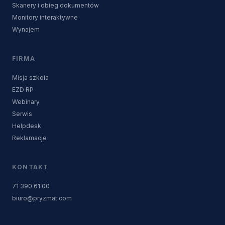
Skanery i obieg dokumentów
Monitory interaktywne
Wynajem
FIRMA
Misja szkoła
EZD RP
Webinary
Serwis
Helpdesk
Reklamacje
KONTAKT
71 390 61 00
biuro@pryzmat.com