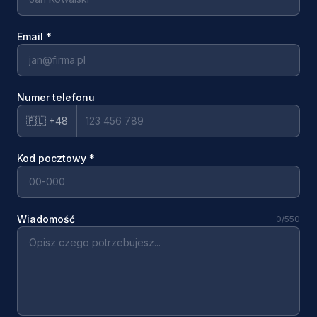
Email
*
Numer telefonu
🇵🇱 +48
Kod pocztowy
*
Wiadomość
0
/550