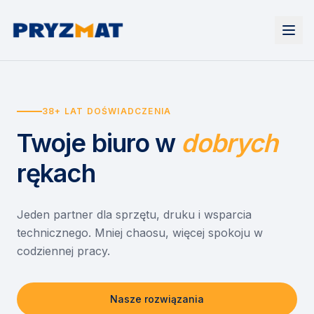
Strona główna
Tonery i tusze
38+ LAT DOŚWIADCZENIA
Urządzenia
Wynajem
Drukarki i urządzenia wielofunkcyjne
Twoje biuro
w
dobrych
EZD RP
Etykiety i identyfikacja
Wynajem drukarek
Misja szkoła
Skanery i obieg dokumentów
Wynajem urządzeń biurowych
rękach
Monitory interaktywne
Asystent druku
Serwis
Niszczarki dokumentów
Sklep
O nas
Jeden partner dla sprzętu, druku i wsparcia
technicznego. Mniej chaosu, więcej spokoju w
Kontakt
PL
/
EN
codziennej pracy.
Nasze rozwiązania