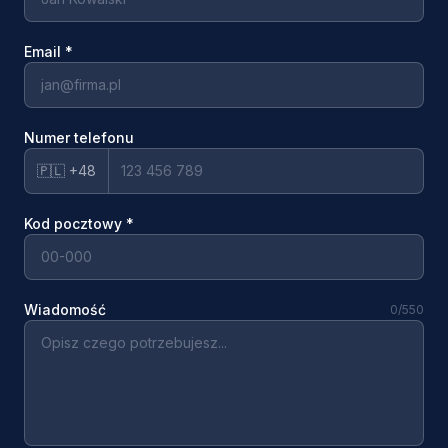
Email
*
Numer telefonu
🇵🇱 +48
Kod pocztowy
*
Wiadomość
0
/550