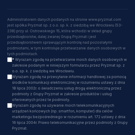
Administratorem danych podanych na stronie www.pryzmat.com
jest spółka Pryzmat sp. z o.o. sp. k. z siedzibą we Wrocławiu (53-
238) przy ul. Ostrowskiego 15, która wchodzi w skład grupy
przedsiębiorstw, dalej zwanej Grupą Pryzmat i jest
przedsiębiorstwem sprawującym kontrolę nad pozostałymi
podmiotami, w tym kontroluje przetwarzanie danych osobowych w
tych podmiotach.
*
Wyrażam zgodę na przetwarzanie moich danych osobowych w
zakresie podanym w niniejszym formularzu przez Pryzmat sp. z
o.o. sp. k. z siedzibą we Wrocławiu.
Wyrażam zgodę na przesyłanie informacji handlowej za pomocą
środków komunikacji elektronicznej w rozumieniu ustawy z dnia
18 lipca 2002r. o świadczeniu usług drogą elektroniczną przez
podmioty z Grupy Pryzmat w zakresie produktów i usług
oferowanych przez te podmioty.
Wyrażam zgodę na używanie moich telekomunikacyjnych
urządzeń końcowych (np. smartfon, komputer) dla celów
marketingu bezpośredniego w rozumieniu art. 172 ustawy z dnia
16 lipca 2004r. Prawo telekomunikacyjne przez podmioty z Grupy
Pryzmat.