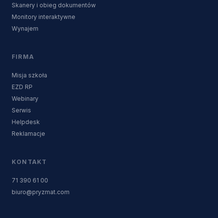
Skanery i obieg dokumentów
Monitory interaktywne
Wynajem
FIRMA
Misja szkoła
EZD RP
Webinary
Serwis
Helpdesk
Reklamacje
KONTAKT
71 390 61 00
biuro@pryzmat.com