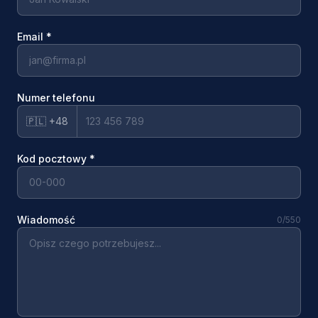
Email
*
Numer telefonu
🇵🇱 +48
Kod pocztowy
*
Wiadomość
0
/550