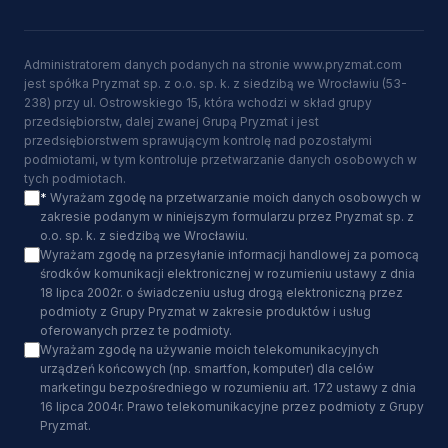
Administratorem danych podanych na stronie www.pryzmat.com
jest spółka Pryzmat sp. z o.o. sp. k. z siedzibą we Wrocławiu (53-
238) przy ul. Ostrowskiego 15, która wchodzi w skład grupy
przedsiębiorstw, dalej zwanej Grupą Pryzmat i jest
przedsiębiorstwem sprawującym kontrolę nad pozostałymi
podmiotami, w tym kontroluje przetwarzanie danych osobowych w
tych podmiotach.
*
Wyrażam zgodę na przetwarzanie moich danych osobowych w
zakresie podanym w niniejszym formularzu przez Pryzmat sp. z
o.o. sp. k. z siedzibą we Wrocławiu.
Wyrażam zgodę na przesyłanie informacji handlowej za pomocą
środków komunikacji elektronicznej w rozumieniu ustawy z dnia
18 lipca 2002r. o świadczeniu usług drogą elektroniczną przez
podmioty z Grupy Pryzmat w zakresie produktów i usług
oferowanych przez te podmioty.
Wyrażam zgodę na używanie moich telekomunikacyjnych
urządzeń końcowych (np. smartfon, komputer) dla celów
marketingu bezpośredniego w rozumieniu art. 172 ustawy z dnia
16 lipca 2004r. Prawo telekomunikacyjne przez podmioty z Grupy
Pryzmat.