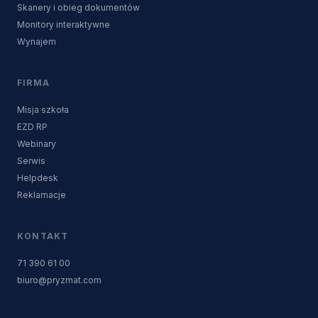
Skanery i obieg dokumentów
Monitory interaktywne
Wynajem
FIRMA
Misja szkoła
EZD RP
Webinary
Serwis
Helpdesk
Reklamacje
KONTAKT
71 390 61 00
biuro@pryzmat.com