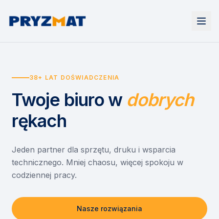
Strona główna
Tonery i tusze
38+ LAT DOŚWIADCZENIA
Urządzenia
Wynajem
Drukarki i urządzenia wielofunkcyjne
Twoje biuro
w
dobrych
EZD RP
Etykiety i identyfikacja
Wynajem drukarek
Misja szkoła
Skanery i obieg dokumentów
Wynajem urządzeń biurowych
rękach
Monitory interaktywne
Asystent druku
Serwis
Niszczarki dokumentów
Sklep
O nas
Jeden partner dla sprzętu, druku i wsparcia
technicznego. Mniej chaosu, więcej spokoju w
Kontakt
PL
/
EN
codziennej pracy.
Nasze rozwiązania